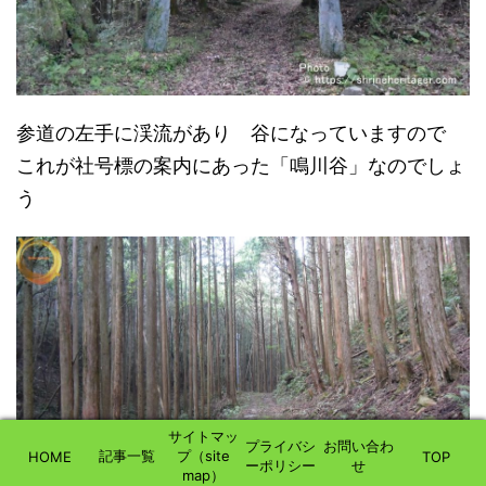
参道の左手に渓流があり 谷になっていますので
これが社号標の案内にあった「鳴川谷」なのでしょ
う
サイトマッ
プライバシ
お問い合わ
記事一覧
プ（site
HOME
TOP
ーポリシー
せ
map）