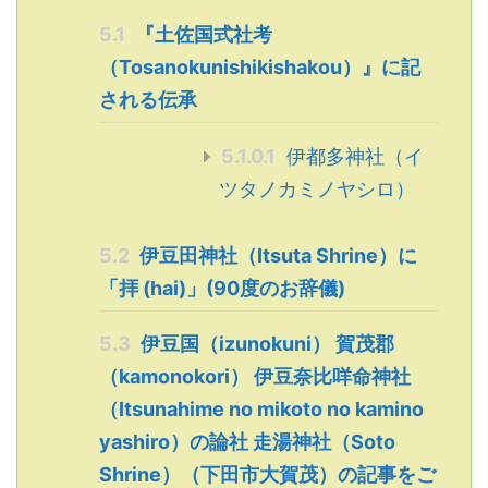
5.1
『土佐国式社考
（Tosanokunishikishakou）』に記
される伝承
5.1.0.1
伊都多神社（イ
ツタノカミノヤシロ）
5.2
伊豆田神社（Itsuta Shrine）に
「拝 (hai)」(90度のお辞儀)
5.3
伊豆国（izunokuni） 賀茂郡
（kamonokori） 伊豆奈比咩命神社
（Itsunahime no mikoto no kamino
yashiro）の論社 走湯神社（Soto
Shrine）（下田市大賀茂）の記事をご