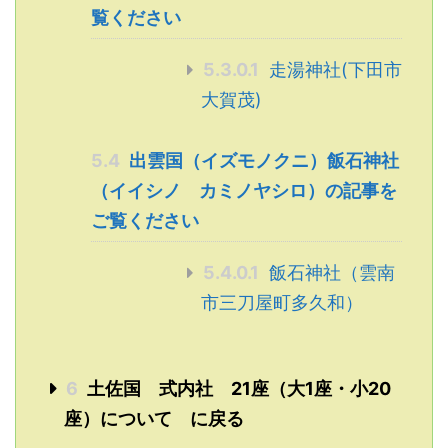
覧ください
5.3.0.1
走湯神社(下田市
大賀茂)
5.4
出雲国（イズモノクニ）飯石神社
（イイシノ カミノヤシロ）の記事を
ご覧ください
5.4.0.1
飯石神社（雲南
市三刀屋町多久和）
6
土佐国 式内社 21座（大1座・小20
座）について に戻る