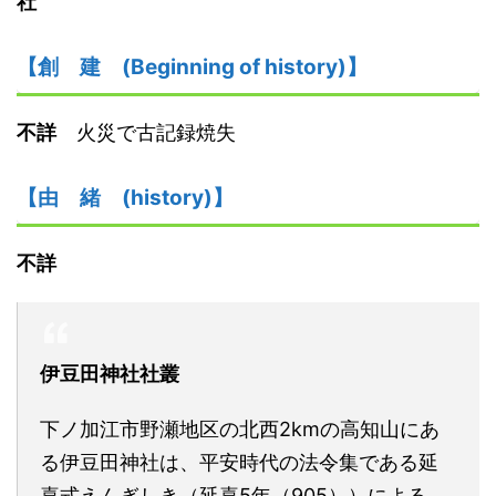
社
【創
建
(Beginning of history)】
不詳
火災で古記録焼失
【由
緒
(history)】
不詳
伊豆田神社社叢
下ノ加江市野瀬地区の北西2kmの高知山にあ
る伊豆田神社は、平安時代の法令集である延
喜式えんぎしき（延喜5年（905））による