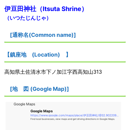
伊豆田神社
（
I
tsuta Shrine）
（いつたじんじゃ）
[
通称名(Common name)
]
【鎮座地
(
L
ocation)
】
高知県土佐清水市下ノ加江字西高知山313
[
地
図
(Google Map)
]
Google Maps
Google Maps
https://www.google.com/maps/place/伊豆田神社/@32.9022094,132.8217995,11.57z/data=!4m5!3m4!1s0x0
Find local businesses, view maps and get driving directions in Google Maps.