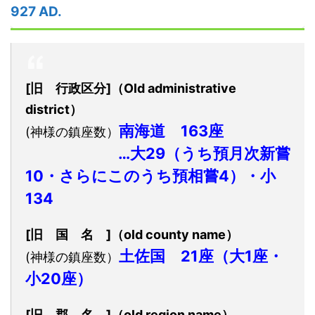
927 AD.
[旧 行政区分]（Old administrative
district）
南海道 163座
(神様の鎮座数）
…大29（うち預月次新嘗
10・さらにこのうち預相嘗4）・小
134
[旧 国 名 ]（old county name）
土佐国 21座（大1座・
(神様の鎮座数）
小20座）
[旧 郡 名 ]（old region name）