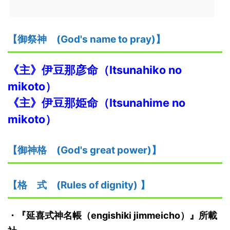
【御祭神
(God's name to pray)】
《主》
伊豆那彦命
（Itsunahi
ko
no
mikoto）
《主》
伊豆那姫命
（Itsunahime no
mikoto）
【御神格
(God's great power)】
【格
式
(Rules of dignity)
】
・
『延喜式神名帳
（engishiki jimmeicho）
』
所載