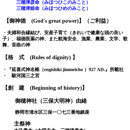
三穂津
彦
命
（みほつひこのみこと）
三穂津姫命
（みほつひめのみこと）
【御神
徳
(God's great power)】
（ご利益）
・
夫婦和合縁結び、安産子育て（きれいで健康な頭の良い
子）、福徳医薬の神、また航海安全、漁業、農業、文学、歌
舞、音曲の神
【格
式
(Rules of dignity)
】
・『
延喜式神名帳
（
engishiki jimmeicho
）
927 AD.
』
所載社
・
駿河国三之宮
【創
建
(Beginning of history)】
御穂神社（三保大明神）由緒
静岡市
清水
区
三保一〇七三番地鎮座
主祭神