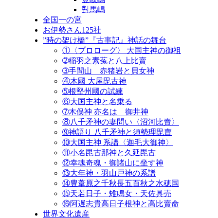
對馬嶋
全国一の宮
お伊勢さん125社
”時の架け橋”『古事記』神話の舞台
①〈プロローグ〉 大国主神の御祖
➁稲羽之素菟と八上比賣
➂手間山 赤猪岩と貝女神
④木國 大屋毘古神
➄根堅州國の試練
⑥大国主神と名乗る
➆木俣神 亦名は 御井神
⑧八千矛神の妻問い〈沼河比賣〉
➈神語り 八千矛神と須勢理毘賣
⑩大国主神 系譜〈迦毛大御神〉
⑪小名毘古那神と久延毘古
⑫幸魂奇魂・御諸山に坐す神
⑬大年神・羽山戸神の系譜
⑭豊葦原之千秋長五百秋之水穂国
⑮天若日子・雉鳴女・天佐具売
⑯阿遅志貴高日子根神と高比賣命
世界文化遺産