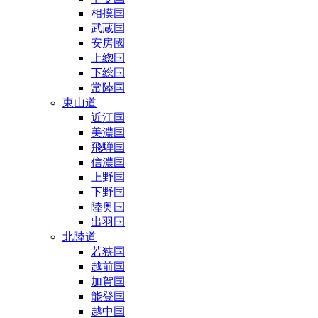
相摸国
武蔵国
安房國
上緫国
下総国
常陸国
東山道
近江国
美濃国
飛騨国
信濃国
上野国
下野国
陸奥国
出羽国
北陸道
若狭国
越前国
加賀国
能登国
越中国