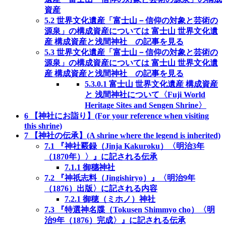
資産
5.2
世界文化遺産「富士山－信仰の対象と芸術の
源泉」の構成資産については 富士山 世界文化遺
産 構成資産と浅間神社 の記事を見る
5.3
世界文化遺産「富士山－信仰の対象と芸術の
源泉」の構成資産については 富士山 世界文化遺
産 構成資産と浅間神社 の記事を見る
5.3.0.1
富士山 世界文化遺産 構成資産
と 浅間神社について〈Fuji World
Heritage Sites and Sengen Shrine〉
6
【神社にお詣り】(For your reference when visiting
this shrine)
7
【神社の伝承】(A shrine where the legend is inherited)
7.1
『神社覈録（Jinja Kakuroku）〈明治3年
（1870年）〉』に記される伝承
7.1.1
御穗神社
7.2
『神祇志料（Jingishiryo）』〈明治9年
（1876）出版〉に記される内容
7.2.1
御穂（ミホノ）神社
7.3
『特選神名牒（Tokusen Shimmyo cho）〈明
治9年（1876）完成〉』に記される伝承