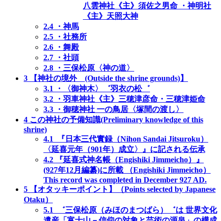
八雲神社《主》須佐之男命 ・神明社
《主》天照大神
2.4
・神馬
2.5
・社務所
2.6
・舞殿
2.7
・社頭
2.8
・三保松原〈神の道〉
3
【神社の境外 (Outside the shrine grounds)】
3.1
・〈御神木〉゛羽衣の松゛
3.2
・羽車神社《主》三穂津彦命・三穂津姫命
3.3
・御穂神社 一の鳥居〈塚間の渡し〉
4
この神社の予備知識(Preliminary knowledge of this
shrine)
4.1
『日本三代實録（Nihon Sandai Jitsuroku）
〈延喜元年（901年）成立〉』に記される伝承
4.2
『延喜式神名帳（Engishiki Jimmeicho）』
(927年12月編纂)に所載 （Engishiki Jimmeicho）
This record was completed in December 927 AD.
5
【オタッキーポイント】（Points selected by Japanese
Otaku）
5.1
゛三保松原（みほのまつばら）゛は 世界文化
遺産「富士山－信仰の対象と芸術の源泉」の構成