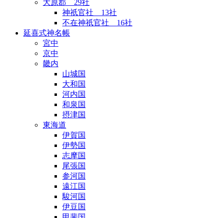
大原郡 29社
神祇官社 13社
不在神祇官社 16社
延喜式神名帳
宮中
京中
畿内
山城国
大和国
河内国
和泉国
摂津国
東海道
伊賀国
伊勢国
志摩国
尾張国
参河国
遠江国
駿河国
伊豆国
甲斐国