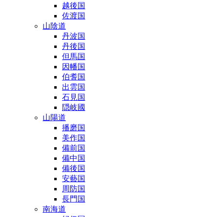
越後国
佐渡国
山陰道
丹波国
丹後国
但馬国
因幡国
伯耆国
出雲国
石見国
隠岐國
山陽道
播磨国
美作国
備前国
備中国
備後国
安藝国
周防国
長門国
南海道