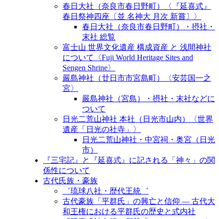
春日大社（奈良市春日野町）〈『延喜式』
春日祭神四座〔並 名神大 月次 新嘗〕〉
春日大社（奈良市春日野町）・摂社・
末社 総覧
富士山 世界文化遺産 構成資産 と 浅間神社
について〈Fuji World Heritage Sites and
Sengen Shrine〉
嚴島神社（廿日市市宮島町）〈安芸国一之
宮〉
嚴島神社（宮島）・摂社・末社などに
ついて
日光二荒山神社 本社（日光市山内）〈世界
遺産「日光の社寺」〉
日光二荒山神社・中宮祠・奥宮（日光
市）
『三宅記』と『延喜式』に記される「神々」の関
係性について
古代氏族・豪族
゛琉球八社・歴代王統゛
古代豪族「平群氏」の興亡と信仰 ― 古代大
和王権における平群氏の歴史と式内社