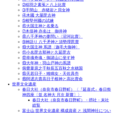
➁稲羽之素菟と八上比賣
➂手間山 赤猪岩と貝女神
④木國 大屋毘古神
➄根堅州國の試練
⑥大国主神と名乗る
➆木俣神 亦名は 御井神
⑧八千矛神の妻問い〈沼河比賣〉
➈神語り 八千矛神と須勢理毘賣
⑩大国主神 系譜〈迦毛大御神〉
⑪小名毘古那神と久延毘古
⑫幸魂奇魂・御諸山に坐す神
⑬大年神・羽山戸神の系譜
⑭豊葦原之千秋長五百秋之水穂国
⑮天若日子・雉鳴女・天佐具売
⑯阿遅志貴高日子根神と高比賣命
世界文化遺産
春日大社（奈良市春日野町）〈『延喜式』春日祭
神四座〔並 名神大 月次 新嘗〕〉
春日大社（奈良市春日野町）・摂社・末社
総覧
富士山 世界文化遺産 構成資産 と 浅間神社につい