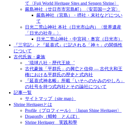
て〈Fuji World Heritage Sites and Sengen Shrine〉
嚴島神社（廿日市市宮島町）〈安芸国一之宮〉
嚴島神社（宮島）・摂社・末社などについ
て
日光二荒山神社 本社（日光市山内）〈世界遺産
「日光の社寺」〉
日光二荒山神社・中宮祠・奥宮（日光市）
『三宅記』と『延喜式』に記される「神々」の関係性
について
古代氏族・豪族
゛琉球八社・歴代王統゛
古代豪族「平群氏」の興亡と信仰 ― 古代大和王
権における平群氏の歴史と式内社
『延喜式神名帳』所載「いそへのかみのやしろ」
の社号を持つ式内社とその論社について
記事一覧
サイトマップ（site map）
Shrine Heritagerとは
Profile（プロフィール）〈Japan Shine Heritager​〉
Dragonfly（蜻蛉 とんぼ）
Shrine Heritager 実践和學