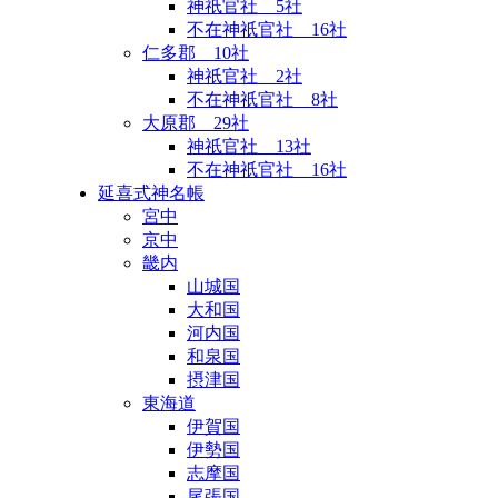
神祇官社 5社
不在神祇官社 16社
仁多郡 10社
神祇官社 2社
不在神祇官社 8社
大原郡 29社
神祇官社 13社
不在神祇官社 16社
延喜式神名帳
宮中
京中
畿内
山城国
大和国
河内国
和泉国
摂津国
東海道
伊賀国
伊勢国
志摩国
尾張国