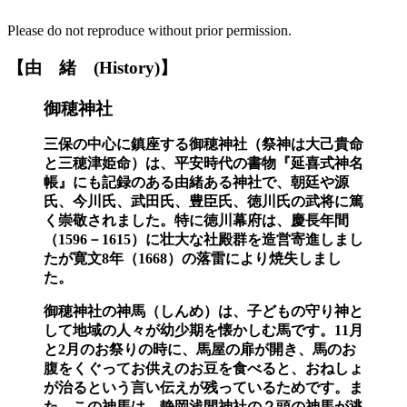
Please do not reproduce without prior permission.
【由
緒
(
H
istory)】
御穂神社
三保の中心に鎮座する御穂神社（祭神は大己貴命
と三穂津姫命）は、平安時代の書物『延喜式神名
帳』にも記録のある由緒ある神社で、朝廷や源
氏、今川氏、武田氏、豊臣氏、徳川氏の武将に篤
く崇敬されました。特に徳川幕府は、慶長年間
（1596－1615）に壮大な社殿群を造営寄進しまし
たが寛文8年（1668）の落雷により焼失しまし
た。
御穂神社の神馬（しんめ）は、子どもの守り神と
して地域の人々が幼少期を懐かしむ馬です。11月
と2月のお祭りの時に、馬屋の扉が開き、馬のお
腹をくぐってお供えのお豆を食べると、おねしょ
が治るという言い伝えが残っているためです。ま
た、この神馬は、静岡浅間神社の２頭の神馬が逃