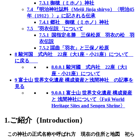
7.3.1
御穂（ミホノ）神社
7.4
『明治神社誌料（Meiji Jinja shiryo）〈明治45
年（1912）〉』に記される伝承
7.4.1
郷社 御穂（ミホノ）神社
7.5
゛羽衣伝説゛について
7.5.1
国指定名勝 三保松原 羽衣の松 羽
衣伝説
7.5.2
謡曲「羽衣」と三保ノ松原
8
駿河国 式内社 22座（大1座・小21座）について
に戻る
8.0.0.1
駿河國 式内社 22座（大1
座・小21座）について
9
富士山 世界文化遺産 構成資産と浅間神社 の記事を
見る
9.0.0.1
富士山 世界文化遺産 構成資産
と 浅間神社について〈Fuji World
Heritage Sites and Sengen Shrine〉
1.ご紹介（Introduction）
この神社の正式名称や呼ばれ方 現在の住所と地図 祀ら