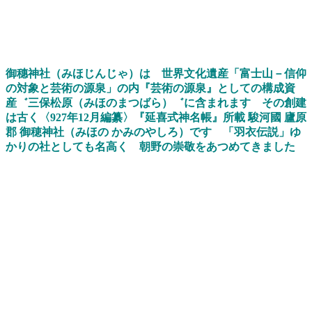
御穗神社
（
みほじんじゃ
）
は
世界文化遺産「富士山－信仰
の対象と芸術の源泉」の
内『芸術の源泉』としての
構成
資
産゛
三保松原
（みほのまつばら）゛に含まれます その創建
は古く
〈
927年
12月編纂
〉
『
延喜式神名帳
』所載
駿河國
廬原
郡 御穂神社（
みほ
の
かみのやしろ）
です
「羽衣伝説」ゆ
かりの社としても名高く
朝野の崇敬をあつめ
てきました