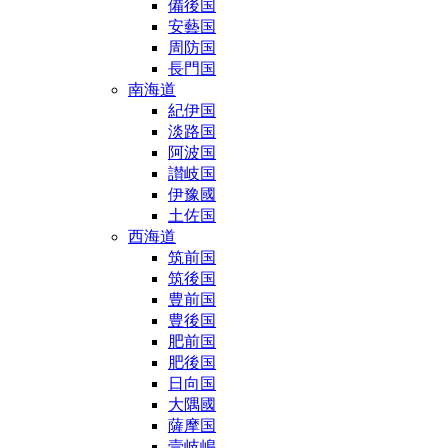
備後国
安藝国
周防国
長門国
南海道
紀伊国
淡路国
阿波国
讃岐国
伊豫國
土佐国
西海道
筑前国
筑後国
豊前国
豊後国
肥前国
肥後国
日向国
大隅國
薩摩国
壹岐嶋