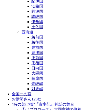
紀伊国
淡路国
阿波国
讃岐国
伊豫國
土佐国
西海道
筑前国
筑後国
豊前国
豊後国
肥前国
肥後国
日向国
大隅國
薩摩国
壹岐嶋
對馬嶋
全国一の宮
お伊勢さん125社
”時の架け橋”『古事記』神話の舞台
①〈プロローグ〉 大国主神の御祖