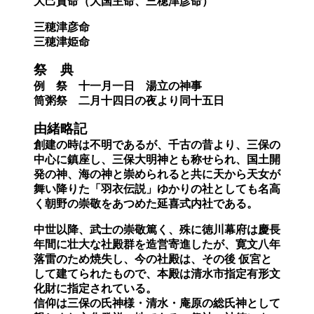
大己貴命（大国主命、三穂津彦命）
三穂津
彦
命
三穂津姫命
祭 典
例
祭
十一月一日 湯立の神事
筒粥祭
二月十四日の夜より同十五日
由緒略記
創建の時は不明であるが、千古の昔より、三保の
中心に鎮座し、三保大明神とも称せられ、国土開
発の神、海の神と崇められると共に天から天女が
舞い降りた「羽衣伝説」ゆかりの社としても名高
く朝野の崇敬をあつめた延喜式内社である。
中世以降、武士の崇敬篤く、殊に徳川幕府は慶長
年間に壮大な社殿群を造営寄進したが、寛文八年
落雷のため焼失し、今の社殿は、その後 仮宮と
して建てられたもので、本殿は清水市指定有形文
化財に指定されている。
信仰は三保の氏神様・清水・庵原の総氏神として