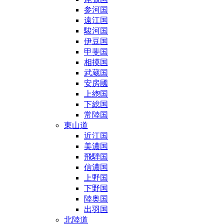
参河国
遠江国
駿河国
伊豆国
甲斐国
相摸国
武蔵国
安房國
上緫国
下総国
常陸国
東山道
近江国
美濃国
飛騨国
信濃国
上野国
下野国
陸奥国
出羽国
北陸道