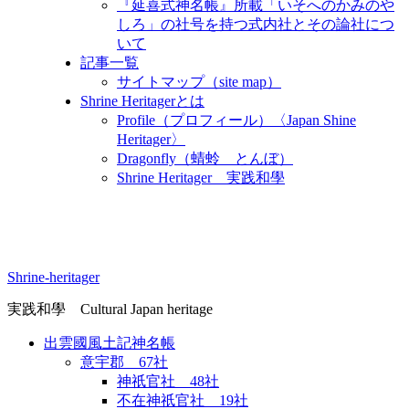
『延喜式神名帳』所載「いそへのかみのや
しろ」の社号を持つ式内社とその論社につ
いて
記事一覧
サイトマップ（site map）
Shrine Heritagerとは
Profile（プロフィール）〈Japan Shine
Heritager​〉
Dragonfly（蜻蛉 とんぼ）
Shrine Heritager 実践和學
Shrine-heritager
実践和學 Cultural Japan heritage
出雲國風土記神名帳
意宇郡 67社
神祇官社 48社
不在神祇官社 19社