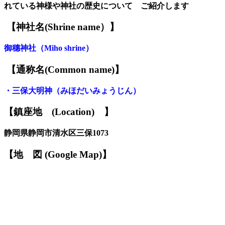
れている神様や神社の歴史について ご紹介します
【神社名
(S
hrine name
）
】
御穗神社
（
Miho shrine
）
【
通称名(Common name)
】
・
三保大明神
（みほだいみょうじん）
【鎮座地
(
L
ocation)
】
静岡県静岡市清水区三保1073
【
地
図
(Google Map)
】