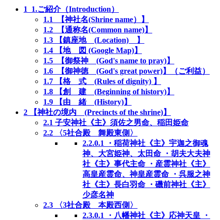
1
1.ご紹介（Introduction）
1.1
【神社名(Shrine name）】
1.2
【通称名(Common name)】
1.3
【鎮座地 (Location) 】
1.4
【地 図 (Google Map)】
1.5
【御祭神 (God's name to pray)】
1.6
【御神徳 (God's great power)】（ご利益）
1.7
【格 式 (Rules of dignity) 】
1.8
【創 建 (Beginning of history)】
1.9
【由 緒 (History)】
2
【神社の境内 (Precincts of the shrine)】
2.1
子安神社《主》須佐之男命、稲田姫命
2.2
〈5社合殿 舞殿東側〉
2.2.0.1
・稲荷神社《主》宇迦之御魂
神、大宮姫神、太田命 ・胡夫大夫神
社《主》事代主命 ・産霊神社《主》
高皇産霊命、神皇産霊命 ・呉服之神
社《主》長白羽命 ・磯前神社《主》
少彦名神
2.3
〈3社合殿 本殿西側〉
2.3.0.1
・八幡神社《主》応神天皇 ・