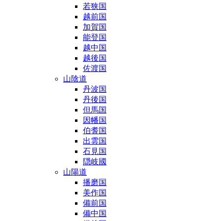
若狭国
越前国
加賀国
能登国
越中国
越後国
佐渡国
山陰道
丹波国
丹後国
但馬国
因幡国
伯耆国
出雲国
石見国
隠岐國
山陽道
播磨国
美作国
備前国
備中国